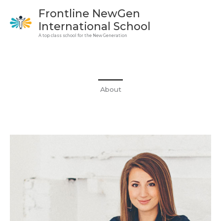
Skip
Frontline NewGen
to
International School
content
A top class school for the New Generation
About